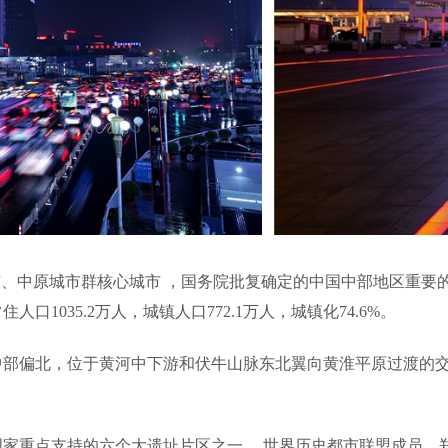
市、中原城市群核心城市 ，国务院批复确定的中国中部地区重要
口1035.2万人，城镇人口772.1万人，城镇化74.6%。
中部偏北，位于黄河中下游和伏牛山脉东北翼向黄淮平原过渡的
家重点支持的六个大遗址片区之一 、世界历史都市联盟成员。