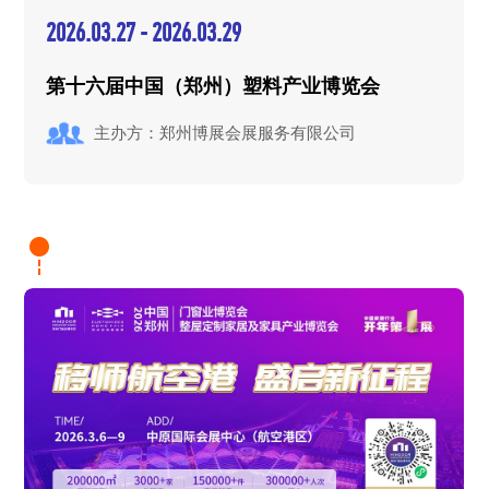
2026.03.27 - 2026.03.29
第十六届中国（郑州）塑料产业博览会
主办方：
郑州博展会展服务有限公司