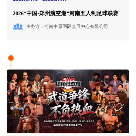
2026“中国·郑州航空港”河南五人制足球联赛
主办方：
河南中原国际会展中心有限公司