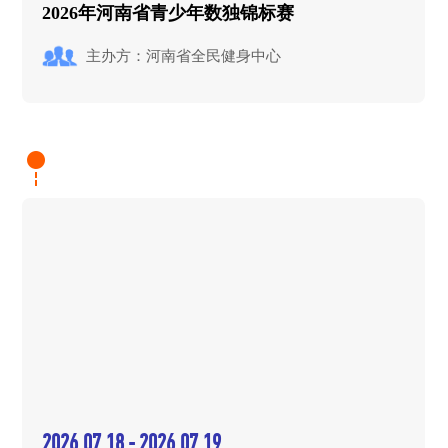
2026年河南省青少年数独锦标赛
主办方：
河南省全民健身中心
2026.07.18 - 2026.07.19