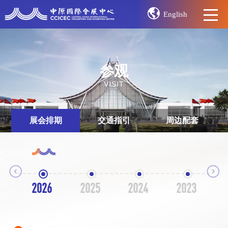
English
参观
VISIT
展会排期
交通指引
周边配套
2026
2025
2024
2023