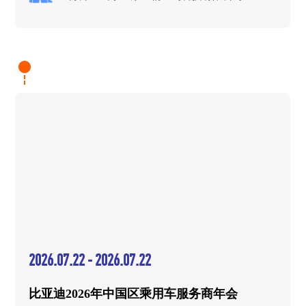
2026.07.22 - 2026.07.22
比亚迪2026年中国区乘用车服务商年会