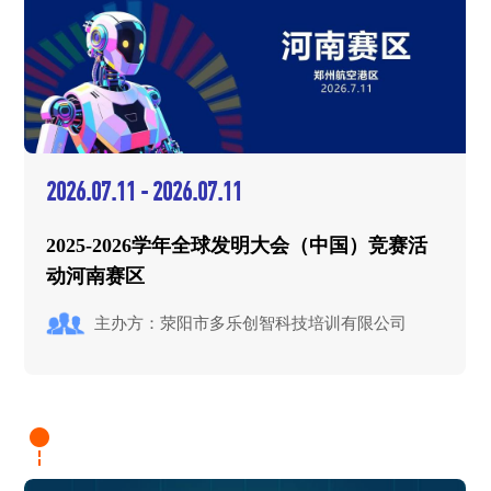
2026.07.11 - 2026.07.11
2025-2026学年全球发明大会（中国）竞赛活
动河南赛区
主办方：
荥阳市多乐创智科技培训有限公司