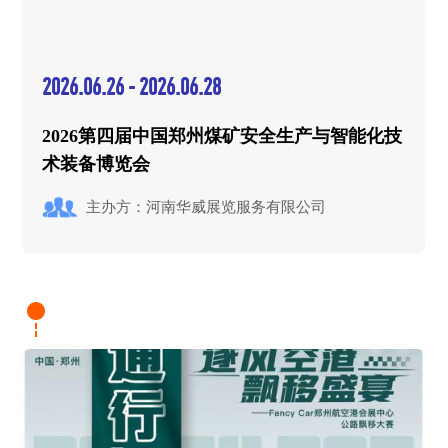
2026.06.26 - 2026.06.28
2026第四届中国郑州煤矿安全生产与智能化技
术装备博览会
主办方：
河南华威展览服务有限公司