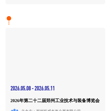
2026.05.08 - 2026.05.11
2026年第二十二届郑州工业技术与装备博览会