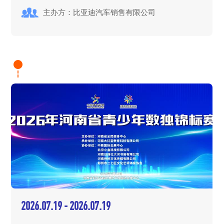
主办方：
比亚迪汽车销售有限公司
2026.07.19 - 2026.07.19