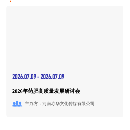
2026.07.09 - 2026.07.09
2026年药肥高质量发展研讨会
主办方：
河南赤华文化传媒有限公司