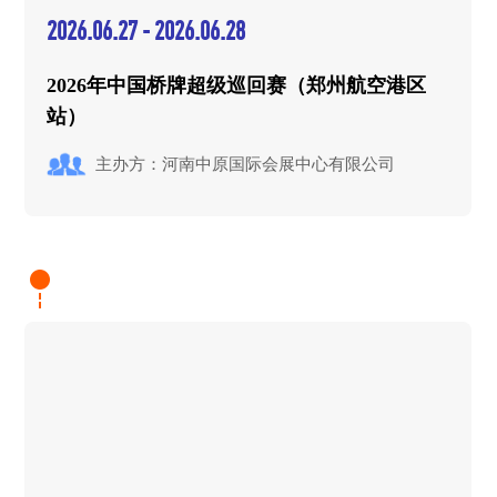
2026.06.27 - 2026.06.28
2026年中国桥牌超级巡回赛（郑州航空港区
站）
主办方：
河南中原国际会展中心有限公司