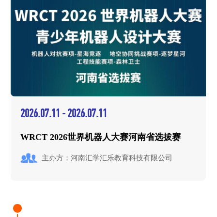
2026.07.11 - 2026.07.11
WRCT 2026世界机器人大赛河南省选拔赛
主办方：
河南汇学汇乐教育科技有限公司