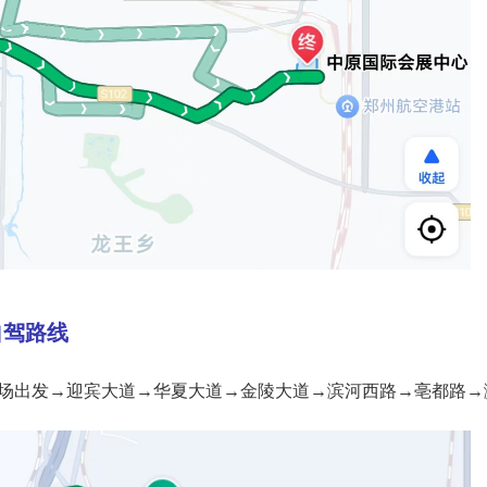
自驾路线
场出发→迎宾大道→华夏大道→金陵大道→滨河西路→亳都路→